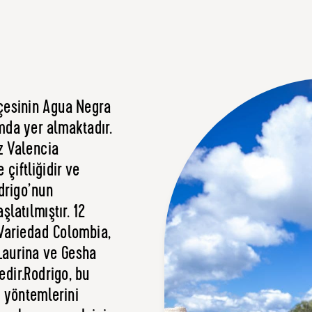
ilçesinin Agua Negra
mda yer almaktadır.
z Valencia
e çiftliğidir ve
drigo’nun
latılmıştır. 12
 Variedad Colombia,
Laurina ve Gesha
tedir.Rodrigo, bu
e yöntemlerini