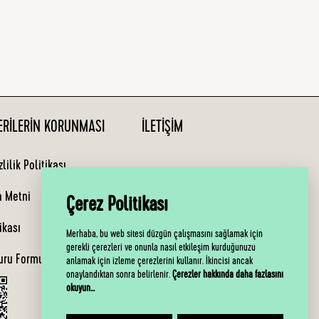
VERILERIN KORUNMASI
İLETIŞIM
lilik Politikası
Bizimle Pazartesi-Cuma günleri,
10:00-19:00 saatleri arasında
a Metni
Çerez Politikası
iletişime geçebilirsiniz.
ikası
Merhaba, bu web sitesi düzgün çalışmasını sağlamak için
0850 460 76 76
gerekli çerezleri ve onunla nasıl etkileşim kurduğunuzu
uru Formu
anlamak için izleme çerezlerini kullanır. İkincisi ancak
onaylandıktan sonra belirlenir.
Çerezler hakkında daha fazlasını
E-Bülten
okuyun...