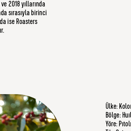
 ve 2018 yıllarında
a sırasıyla birinci
nda ise Roasters
r.
Ülke: Kol
Bölge: Huı
Yöre: Pıto