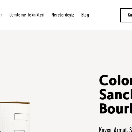
er
Demleme Teknikleri
Nerelerdeyiz
Blog
Ka
Colo
Sanc
Bour
Kayısı, Armut, Ş