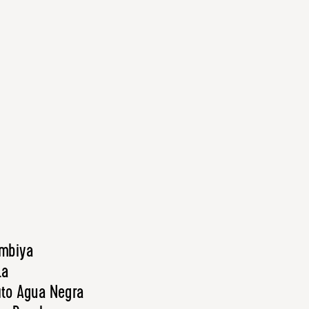
ombiya
la
lıto Agua Negra