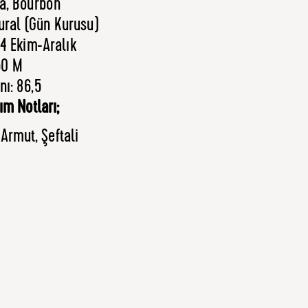
ra, Bourbon
ural (Gün Kurusu)
4 Ekim-Aralık
50 M
ı: 86,5
ım Notları;
 Armut, Şeftali