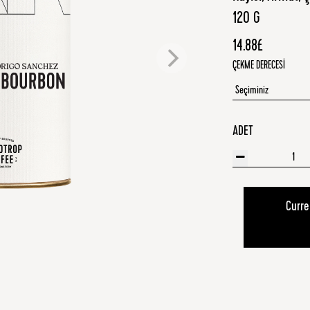
120 G
14.88£
ÇEKME DERECESI
ADET
Curre