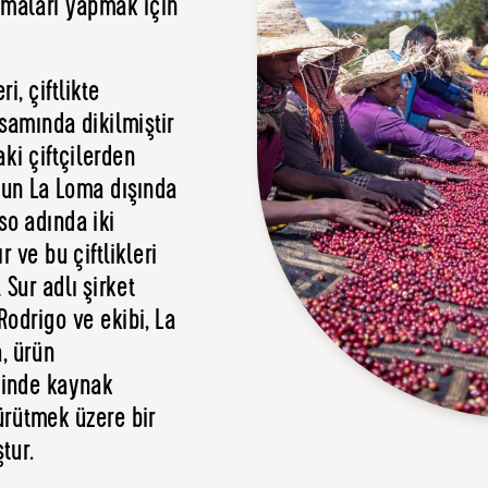
maları yapmak için
i, çiftlikte
samında dikilmiştir
aki çiftçilerden
'nun La Loma dışında
o adında iki
 ve bu çiftlikleri
Sur adlı şirket
Rodrigo ve ekibi, La
, ürün
ninde kaynak
ürütmek üzere bir
tur.