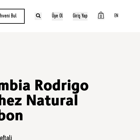
hveni Bul
Üye Ol
Giriş Yap
EN
0
mbia Rodrigo
hez Natural
bon
eftali