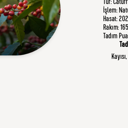
Tür: Catur
İşlem: Nat
Hasat: 202
Rakım: 16
Tadım Puan
Tad
Kayısı,