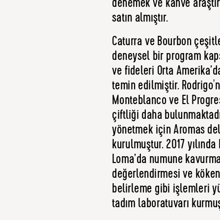
denemek ve kahve araştır
satın almıştır.
Caturra ve Bourbon çeşitler
deneysel bir program kap
ve fideleri Orta Amerika’d
temin edilmiştir. Rodrigo
Monteblanco ve El Progres
çiftliği daha bulunmaktadır
yönetmek için Aromas del 
kurulmuştur. 2017 yılında 
Loma’da numune kavurma
değerlendirmesi ve köke
belirleme gibi işlemleri y
tadım laboratuvarı kurmuş