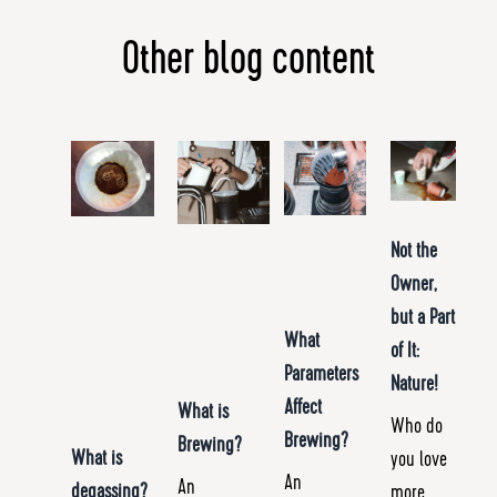
Other blog content
Not the
Owner,
but a Part
What
of It:
Parameters
Nature!
Affect
What is
Who do
Brewing?
Brewing?
What is
you love
An
An
degassing?
more,