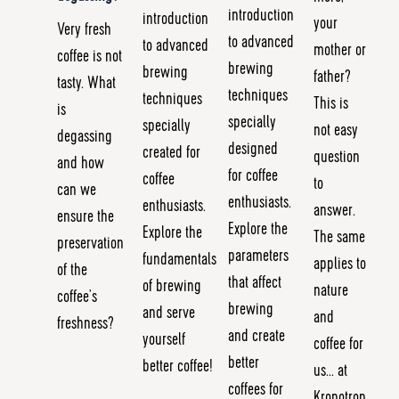
introduction
introduction
your
Very fresh
to advanced
to advanced
mother or
coffee is not
brewing
brewing
father?
tasty. What
techniques
techniques
This is
is
specially
specially
not easy
degassing
designed
created for
question
and how
for coffee
coffee
to
can we
enthusiasts.
enthusiasts.
answer.
ensure the
Explore the
Explore the
The same
preservation
parameters
fundamentals
applies to
of the
that affect
of brewing
nature
coffee’s
brewing
and serve
and
freshness?
and create
yourself
coffee for
better
better coffee!
us... at
coffees for
Kronotrop