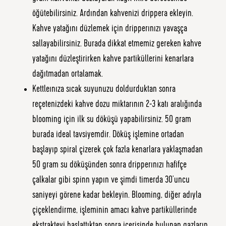
öğütebilirsiniz. Ardından kahvenizi drippera ekleyin.
Kahve yatağını düzlemek için dripperınızı yavaşça
sallayabilirsiniz. Burada dikkat etmemiz gereken kahve
yatağını düzleştirirken kahve partiküllerini kenarlara
dağıtmadan ortalamak.
Kettleınıza sıcak suyunuzu doldurduktan sonra
reçetenizdeki kahve dozu miktarının 2-3 katı aralığında
blooming için ilk su döküşü yapabilirsiniz. 50 gram
burada ideal tavsiyemdir. Döküş işlemine ortadan
başlayıp spiral çizerek çok fazla kenarlara yaklaşmadan
50 gram su döküşünden sonra dripperınızı hafifçe
çalkalar gibi spinn yapın ve şimdi timerda 30’uncu
saniyeyi görene kadar bekleyin. Blooming, diğer adıyla
çiçeklendirme, işleminin amacı kahve partiküllerinde
ekstrakteyi başlattıktan sonra içerisinde bulunan gazların