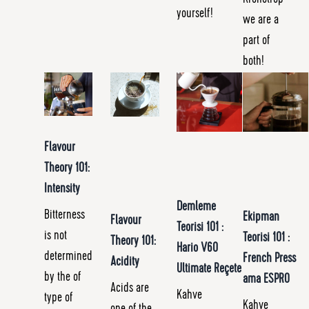
yourself!
we are a
part of
both!
Flavour
Theory 101:
Intensity
Demleme
Bitterness
Ekipman
Flavour
Teorisi 101 :
is not
Teorisi 101 :
Theory 101:
Hario V60
determined
French Press
Acidity
Ultimate Reçete
by the of
ama ESPRO
Acids are
Kahve
type of
Kahve