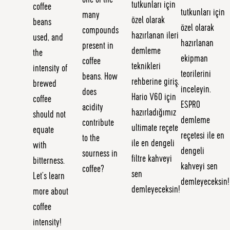
one of the
tutkunları için
coffee
tutkunları için
many
özel olarak
beans
özel olarak
compounds
hazırlanan ileri
used, and
hazırlanan
present in
demleme
the
ekipman
coffee
teknikleri
intensity of
teorilerini
beans. How
rehberine giriş.
brewed
inceleyin.
does
Hario V60 için
coffee
ESPRO
acidity
hazırladığımız
should not
demleme
contribute
ultimate reçete
equate
reçetesi ile en
to the
ile en dengeli
with
dengeli
sourness in
filtre kahveyi
bitterness.
kahveyi sen
coffee?
sen
Let’s learn
demleyeceksin!
demleyeceksin!
more about
coffee
intensity!