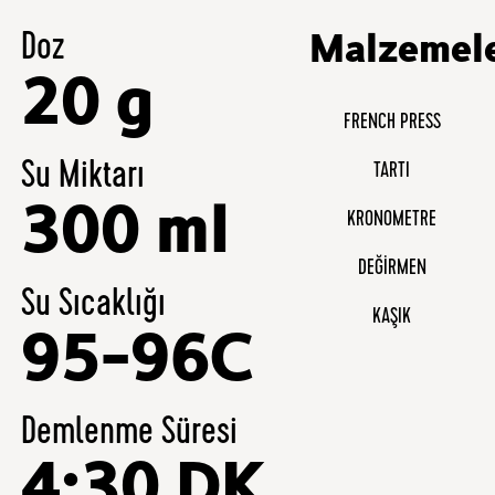
Doz
Malzemel
20 g
FRENCH PRESS
Su Miktarı
TARTI
300 ml
KRONOMETRE
DEĞIRMEN
Su Sıcaklığı
KAŞIK
95-96C
Demlenme Süresi
4:30 DK