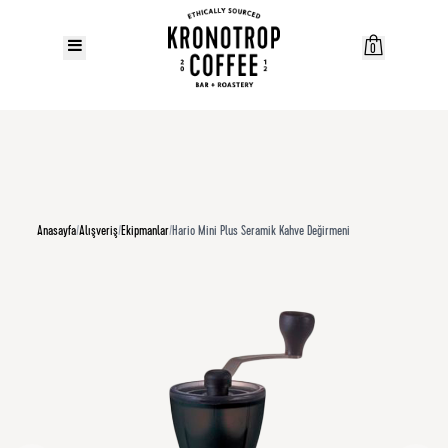
0
Anasayfa
/
Alışveriş
/
Ekipmanlar
/
Hario Mini Plus Seramik Kahve Değirmeni