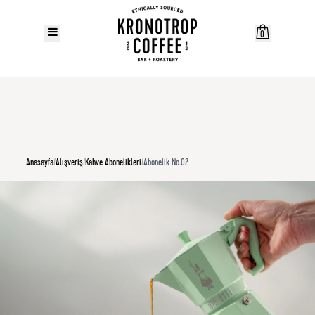
0
Anasayfa
/
Alışveriş
/
Kahve Abonelikleri
/
Abonelik No.02